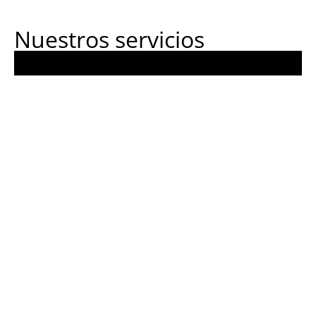
Nuestros servicios
Fortalecemos las capacidades técnicas de
Formación
gobiernos locales a través de formación,
residencias y pasantías, creando redes de
conocimiento e impulsando proyectos urbanos
innovadores.
Contáctanos