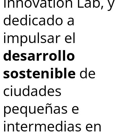
Innovation Lab, y
resiliencia ante
dedicado a
los desafíos del
impulsar el
siglo XXI
desarrollo
Servicios
sostenible
de
ciudades
pequeñas e
intermedias en