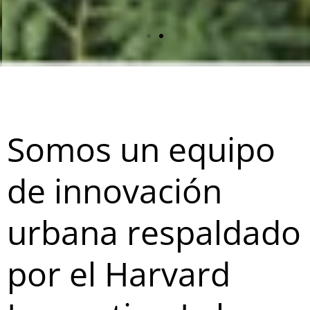
Diseñamos e
implementamos
Somos un equipo
soluciones
de innovación
creativas que
urbana respaldado
mejoran la
calidad de vida y
por el Harvard
fortalecen la